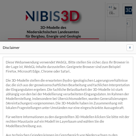
Lade
3D
(1)...
Disclaimer
Diese Webanwendung verwendet WebGL. Bitte stellen Sie sicher, dass Ihr Browser in
der Lage ist, WebGL-Inhalte darzustellen. Geeignete Browser sind zum Beispiel
Firefox, Microsoft Edge, Chrome oder Safari..
Modelle
Die 3D-Modelle stellen die erwarteten (hydro-)geologischen Lagerungsverhältnisse
dar, die sich aus der geowissenschaftlichen Bearbeitung und fachlichen Interpretation
der Eingangsdaten ergeben. Die fachliche Belastbarkeit der 3D-Modelle ist stark
TUNB3D-NI (2022): Tieferer Untergrund Niedersachsen und Bremen (23)
abhängig von den bei der Modellierung verarbeiteten Eingangsdaten. Im Rahmen der
Modellerstellung, insbesondere bei Übersichtsmodellen, wurden Generalisierungen
(Vereinfachungen) vorgenommen. Die 3D-Modelle haben im Zusammenhang mit
TUNB Velo 2.0-NI (2026): Geschwindigkeitsmodell Niedersachsen und Bremen (19)
lokalen Fragestellungen unter Umständen nur eine eingeschränkte Aussagekraft.
Für weitere Informationen zu den dargestellten 3D-Modellen klicken Sie bitte mit der
GTA3D (2013): Geotektonischer Atlas 3D (15)
rechten Maustaste auf ein Modell im Layerbaum und wählen Sie die
Modellbeschreibung aus.
Quartärbasis (2026, in Bearbeitung) (7)
Aus technischen Gründen können im Grenzbereich von Niedersachsen zu den